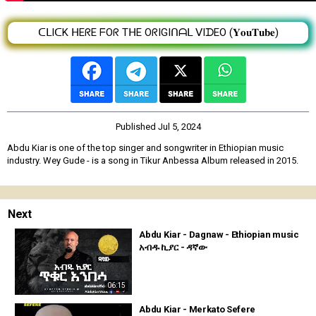
ᑕᒪIᑕK ᕼEᖇE ᖴOᖇ TᕼE OᖇIGIᑎᗩᒪ ᐯIᗪEO (𝐘𝐨𝐮𝐓𝐮𝐛𝐞)
Published
Jul 5, 2024
Abdu Kiar is one of the top singer and songwriter in Ethiopian music
industry. Wey Gude - is a song in Tikur Anbessa Album released in 2015.
Next
Abdu Kiar - Dagnaw - Ethiopian music
አብዱ ኪያር - ዳኛው
06:15
Abdu Kiar - Merkato Sefere