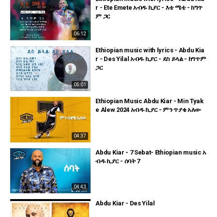
r - Ete Emete አብዱ ኪያር - እቴ ሜቴ - ከግጥ
ም ጋር
06:12
Ethiopian music with lyrics - Abdu Kia
r - Des Yilal አብዱ ኪያር - ደስ ይላል - ከግጥም
ጋር
05:01
Ethiopian Music Abdu Kiar - Min Tyak
e Alew 2024 አብዱ ኪያር - ምን ጥያቄ አለው
04:37
Abdu Kiar - 7 Sebat- Ethiopian music አ
ብዱ ኪያር - ሰባት 7
04:43
Abdu Kiar - Des Yilal