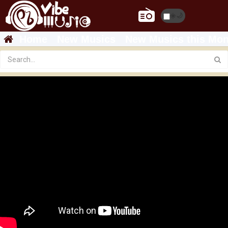
☀️
🌙
Home
New Musics
New Musics this Mon
Abdu Kiar - Wey Gude